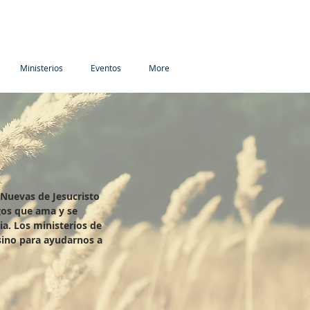
Ministerios
Eventos
More
 Nuevas de Jesucristo
gos que ama y se
ia. Los ministerios de
sino para ayudarnos a