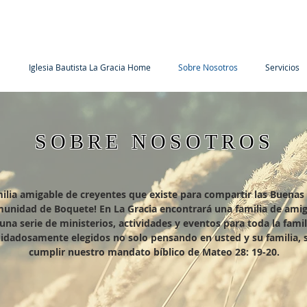
Iglesia Bautista La Gracia Home
Sobre Nosotros
Servicios
SOBRE NOSOTROS
milia amigable de creyentes que existe para compartir las Buenas
unidad de Boquete! En La Gracia encontrará una familia de ami
na serie de ministerios, actividades y eventos para toda la famil
uidadosamente elegidos no solo pensando en usted y su familia, 
cumplir nuestro mandato bíblico de Mateo 28: 19-20.