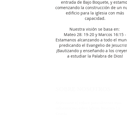
entrada de Bajo Boquete, y estam
comenzando la construcción de un n
edificio para la iglesia con más
capacidad.
Nuestra visión se basa en:
Mateo 28: 19-20 y Marcos 16:15 -
Estamanos alcanzando a todo el mun
predicando el Evangelio de Jesucris
¡Bautizando y enseñando a los creye
a estudiar la Palabra de Dios!
SOBRE NOSOTROS
Seleccione el enlace para obtener más
información sobre Iglesia Bautista La
Gracia.