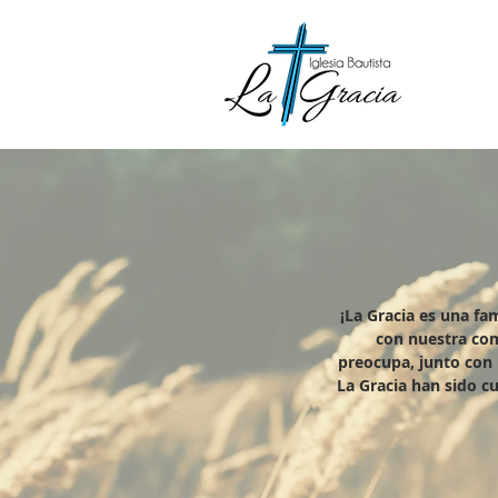
¡La Gracia es una fa
con nuestra com
preocupa, junto con u
La Gracia han sido c