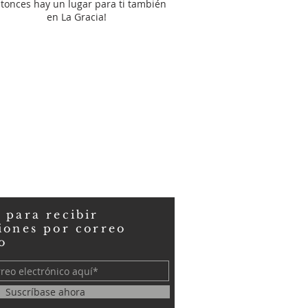
ntonces hay un lugar para ti también
en La Gracia!
 para recibir
iones por correo
o
Suscríbase ahora