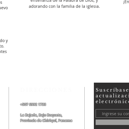
enseñanza de la Palabra de Dios; y
¡E
os
adorando con la familia de la iglesia.
uevo
do y
to.
ntes
DIRECCIONES
Suscríbase
actualizac
electrónic
+507 6992 1733
La Bajada, Bajo Boquete,
Provincia de Chiriquí, Panama