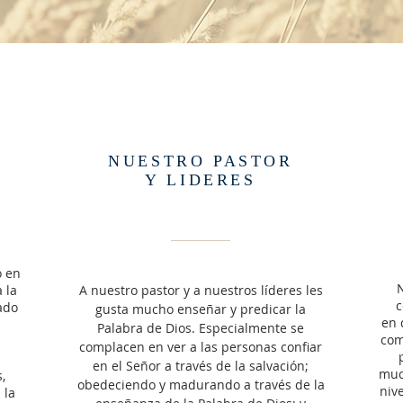
NUESTRO PASTOR
Y LIDERES
ó en
N
 la
A nuestro pastor y a nuestros líderes les
c
ado
gusta mucho enseñar y predicar la
en 
Palabra de Dios. Especialmente se
com
complacen en ver a las personas confiar
en el Señor a través de la salvación;
muc
,
obedeciendo y madurando a través de la
niv
 la